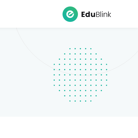
Ski
t
conten