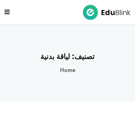
Ski
t
Sign up
Sign in
conten
Sign in
Don’t have an account?
Sign up
تصنيف:
لياقة بدنية
Home
Lost your password?
Remember me