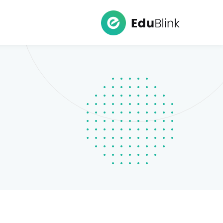
Ski
t
conten