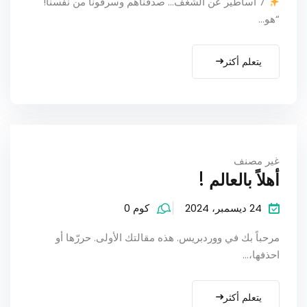
7 أساطير عن الشغف… صدّقناهم وسرقونا من نفسنا!
“هو...
يتعلم أكثر
غير مصنف
أهلاً بالعالم !
24 ديسمبر، 2024
كوم 0
مرحباً بك في ووردبريس. هذه مقالتك الأولى. حررّها أو
احذفها،...
يتعلم أكثر