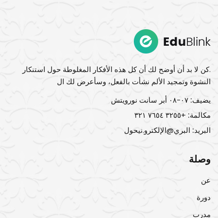
Sign up
Sign in
Sign in
Don’t have an account?
Sign up
.كن لا بد أن أوضح لك أن كل هذه الأفكار المغلوطة حول استنكار
النشوة وتمجيد الألم نشأت بالفعل، وسأعرض لك ال
يضيف:
٠٧-٠٨ أبر سانت نورويتش
مكالمة:
+٣٢٥٥ ٧٦٥٤ ٣٢١
البريد:
البري@الإلكترو.نيحول
وصلة
Lost your password?
Remember me
عن
دورة
مدرب