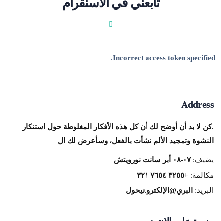
تابعني في الاسنقرام
Incorrect access token specifi
Addre
 لا بد أن أوضح لك أن كل هذه الأفكار المغلوطة حول استنكار
نشوة وتمجيد الألم نشأت بالفعل، وسأعرض لك ال
يف:
٠٧-٠٨ أبر سانت نورويتش
لمة:
+٣٢٥٥ ٧٦٥٤ ٣٢١
ريد:
البري@الإلكترو.نيحول