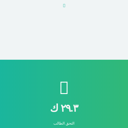
٢٩.٣ ك
التحق الطالب