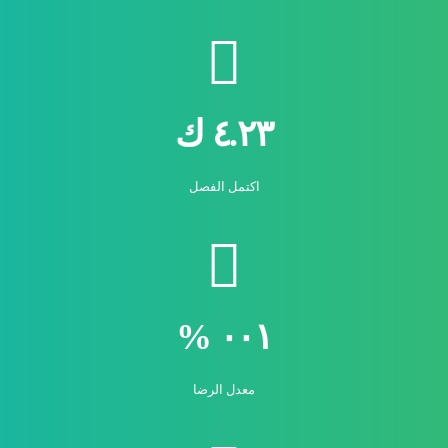
٤.٢٣ ك
اكتمل الفصل
٠٠١ %
معدل الرضا